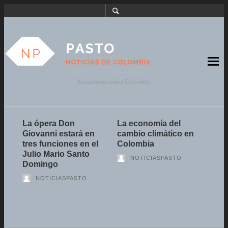
Actualidad sobre Colombia
La ópera Don
La economía del
Est
do
Giovanni estará en
cambio climático en
serí
tres funciones en el
Colombia
- Ci
Julio Mario Santo
NOTICIASPASTO
Domingo
NOTICIASPASTO