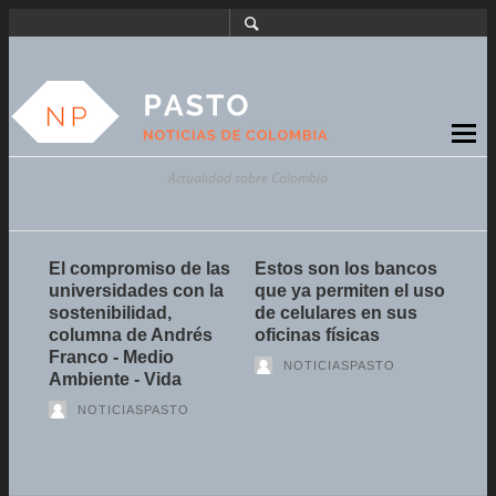
Actualidad sobre Colombia
QUE
El compromiso de las
Estos son los bancos
Aut
 UN
universidades con la
que ya permiten el uso
Alem
sostenibilidad,
de celulares en sus
públ
columna de Andrés
oficinas físicas
esta
Franco - Medio
hast
NOTICIASPASTO
Ambiente - Vida
oct
NOTICIASPASTO