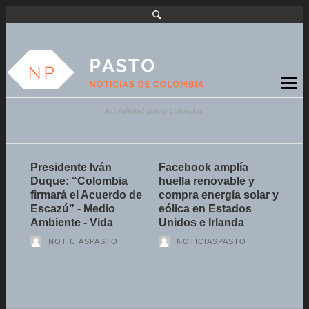
Actualidad sobre Colombia
na
Presidente Iván
Facebook amplía
Méxi
el
Duque: “Colombia
huella renovable y
la 
firmará el Acuerdo de
compra energía solar y
inc
Escazú” - Medio
eólica en Estados
com
Ambiente - Vida
Unidos e Irlanda
Lati
NOTICIASPASTO
NOTICIASPASTO