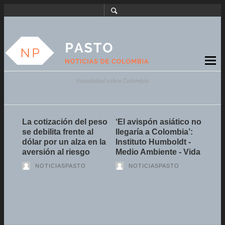
Actualidad sobre Colombia
n un
La cotización del peso
‘El avispón asiático no
Acel
sto
se debilita frente al
llegaría a Colombia’:
cuña
o? -
dólar por un alza en la
Instituto Humboldt -
a
aversión al riesgo
Medio Ambiente - Vida
NOTICIASPASTO
NOTICIASPASTO