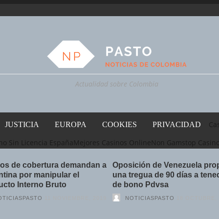
Actualidad sobre Colombia
Cas
JUSTICIA
EUROPA
COOKIES
PRIVACIDAD
no Sin Licencia España
Mejores Casinos Online
Non Gamstop Casin
os de cobertura demandan a
Oposición de Venezuela pr
tina por manipular el
una tregua de 90 días a ten
cto Interno Bruto
de bono Pdvsa
OTICIASPASTO
11 NOVIEMBRE, 2019
NOTICIASPASTO
18 OCTUBRE, 