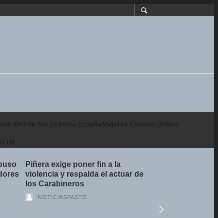
ino Online Sin Licencia España
Mejores Casinos Online
os UK
opuso
Piñera exige poner fin a la
Richard Wagner 
edores
violencia y respalda el actuar de
Metropolitan Ope
los Carabineros
eventos para la
2019
NOTICIASPASTO
27 NOVIEMBRE,
NOTICIASPAST
2019