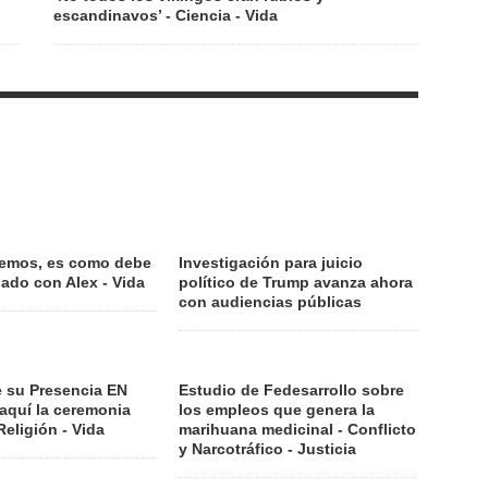
escandinavos’ - Ciencia - Vida
uemos, es como debe
Investigación para juicio
 lado con Alex - Vida
político de Trump avanza ahora
con audiencias públicas
e su Presencia EN
Estudio de Fedesarrollo sobre
 aquí la ceremonia
los empleos que genera la
 Religión - Vida
marihuana medicinal - Conflicto
y Narcotráfico - Justicia