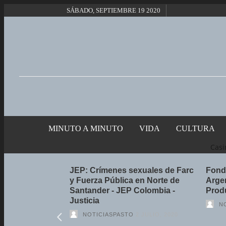
SÁBADO, SEPTIEMBRE 19 2020
MINUTO A MINUTO
VIDA
CULTURA
Casi
iam Shakespeare
JEP: Crímenes sexuales de Farc
Fond
era de Nueva
y Fuerza Pública en Norte de
Argen
Santander - JEP Colombia -
Produ
Justicia
4 ABRIL, 2020
N
NOTICIASPASTO
2 JULIO, 2020