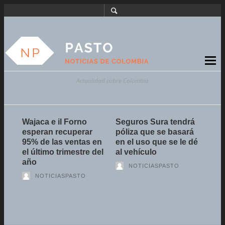
Actualidad sobre Colombia
ael
Wajaca e il Forno
Seguros Sura tendrá
Nue
esperan recuperar
póliza que se basará
Con
n -
95% de las ventas en
en el uso que se le dé
busc
el último trimestre del
al vehículo
trám
año
tran
NOTICIASPASTO
NOTICIASPASTO