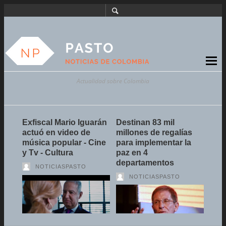
Actualidad sobre Colombia
la
Exfiscal Mario Iguarán
Destinan 83 mil
CIT
actuó en video de
millones de regalías
para
música popular - Cine
para implementar la
de a
y Tv - Cultura
paz en 4
Ambi
departamentos
NOTICIASPASTO
NOTICIASPASTO