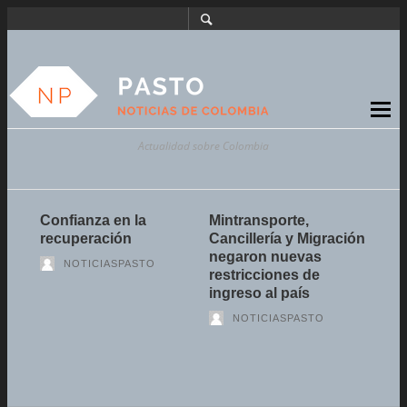
Actualidad sobre Colombia
orma
Confianza en la
Mintransporte,
Entr
erta
recuperación
Cancillería y Migración
Bapt
er
negaron nuevas
rect
NOTICIASPASTO
e
restricciones de
Uni
ingreso al país
Edu
NOTICIASPASTO