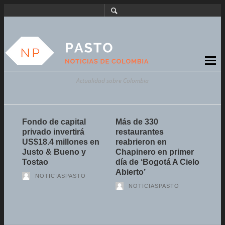
Actualidad sobre Colombia
 de
Fondo de capital
Más de 330
Expo
privado invertirá
restaurantes
plan
ue
US$18.4 millones en
reabrieron en
sema
to y
Justo & Bueno y
Chapinero en primer
Cult
icia
Tostao
día de ‘Bogotá A Cielo
Abierto’
NOTICIASPASTO
NOTICIASPASTO