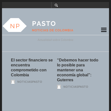
Actualidad sobre Colombia
El sector financiero se
“Debemos hacer todo
Dani
encuentra
lo posible para
prot
comprometido con
mantener una
Fuga
Colombia
economía global”:
el e
Guterres
Jenk
NOTICIASPASTO
Cult
NOTICIASPASTO